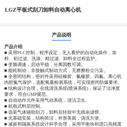
LGZ平板式刮刀卸料自动离心机
产品说明
产品介绍
■ 采用PLC控制，程序设定，无人看护的自动化操作，加
料、初过滤、洗涤、精过滤、卸料全过程监护。
■ 变频调速，启动平稳，分离因数可调。
■ 能耗制动，非接触式制动方式，无磨擦粉尘污染。
■ 全密闭结构，密封件采用硅橡胶、氟橡胶、四氟。离心机
内腔氮气保护，选配氧量检测系统，可实现密闭防爆要求。
■ 结构设计合理，在线清洗系统(喷淋系统)，保证了洁净度
要求，符合GMP规范。
■ 自动动作元件采用气动系统，清洁卫生。
■ 机电式料层控制。
■ 选装气体辅助刮刀，卸料后转鼓中无残余滤饼。
■ 无基础安装，结构简洁，外形美观，清洗方便。
■ 减振和隔振系统设计科学合理，采用平衡块和进口高精度